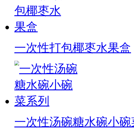
一次性打包椰枣水果盒
一次性汤碗糖水碗小碗