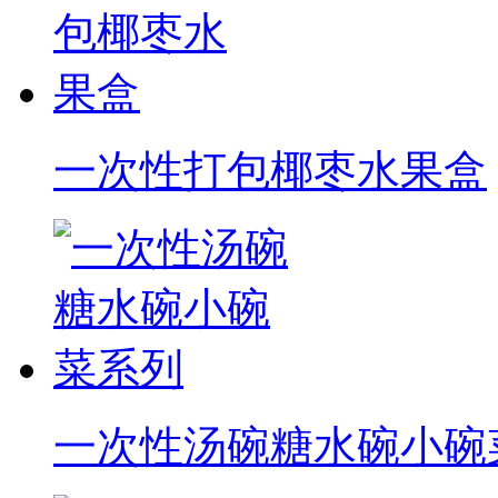
一次性打包椰枣水果盒
一次性汤碗糖水碗小碗