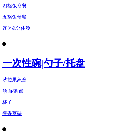
四格饭盒餐
五格饭盒餐
连体&分体餐
一次性碗|勺子/托盘
沙拉果蔬盒
汤面/粥碗
杯子
餐碟菜碟