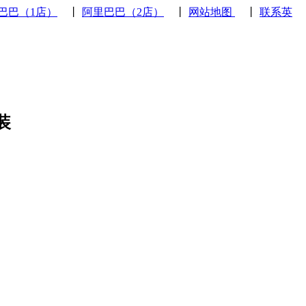
巴巴（1店）
丨
阿里巴巴（2店）
丨
网站地图
丨
联系英
装