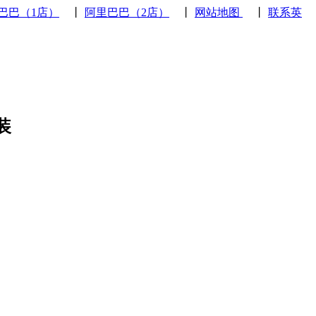
巴巴（1店）
丨
阿里巴巴（2店）
丨
网站地图
丨
联系英
装